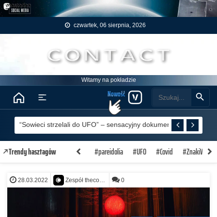
Skip to content
czwartek, 06 sierpnia, 2026
Witamy na pokładzie
Search Button
Search
Nowość
Menu
for:
Przypowieść o człowieku szukającym pomocy
“Sowieci strzelali do UFO” – sensacyjny dokument CIA podbija in
Obiekt zmienił kierunek lotu – Aurora w Colorado, USA – 03.08.
#pareidolia
#UFO
#Covid
#ZnakiWojny
Trendy hasztagów
Kompas na Życie
28.03.2022
0
Zespół thecontact.org
Ślady życia na Wenus
Przypowieść o człowieku szukającym pomocy