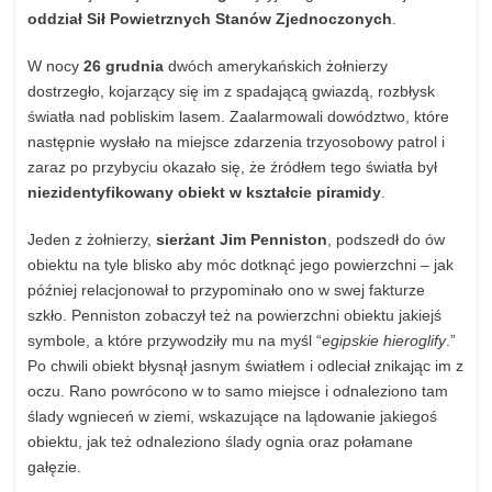
oddział Sił Powietrznych Stanów Zjednoczonych
.
W nocy
26 grudnia
dwóch amerykańskich żołnierzy
dostrzegło, kojarzący się im z spadającą gwiazdą, rozbłysk
światła nad pobliskim lasem. Zaalarmowali dowództwo, które
następnie wysłało na miejsce zdarzenia trzyosobowy patrol i
zaraz po przybyciu okazało się, że źródłem tego światła był
niezidentyfikowany obiekt w kształcie piramidy
.
Jeden z żołnierzy,
sierżant Jim Penniston
, podszedł do ów
obiektu na tyle blisko aby móc dotknąć jego powierzchni – jak
później relacjonował to przypominało ono w swej fakturze
szkło. Penniston zobaczył też na powierzchni obiektu jakiejś
symbole, a które przywodziły mu na myśl “
egipskie hieroglify
.”
Po chwili obiekt błysnął jasnym światłem i odleciał znikając im z
oczu. Rano powrócono w to samo miejsce i odnaleziono tam
ślady wgnieceń w ziemi, wskazujące na lądowanie jakiegoś
obiektu, jak też odnaleziono ślady ognia oraz połamane
gałęzie.