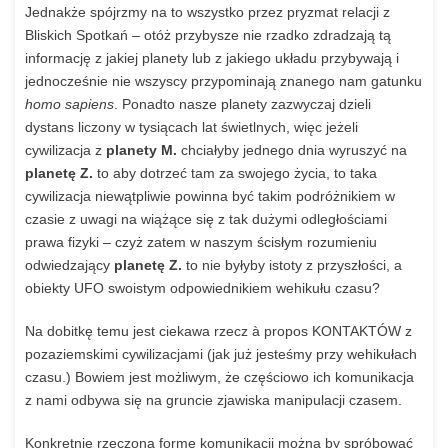
Jednakże spójrzmy na to wszystko przez pryzmat relacji z
Bliskich Spotkań – otóż przybysze nie rzadko zdradzają tą
informację z jakiej planety lub z jakiego układu przybywają i
jednocześnie nie wszyscy przypominają znanego nam gatunku
homo sapiens
. Ponadto nasze planety zazwyczaj dzieli
dystans liczony w tysiącach lat świetlnych, więc jeżeli
cywilizacja z
planety M.
chciałyby jednego dnia wyruszyć na
planetę Z.
to aby dotrzeć tam za swojego życia, to taka
cywilizacja niewątpliwie powinna być takim podróżnikiem w
czasie z uwagi na wiążące się z tak dużymi odległościami
prawa fizyki – czyż zatem w naszym ścisłym rozumieniu
odwiedzający
planetę Z.
to nie byłyby istoty z przyszłości, a
obiekty UFO swoistym odpowiednikiem wehikułu czasu?
Na dobitkę temu jest ciekawa rzecz à propos KONTAKTÓW z
pozaziemskimi cywilizacjami (jak już jesteśmy przy wehikułach
czasu.) Bowiem jest możliwym, że częściowo ich komunikacja
z nami odbywa się na gruncie zjawiska manipulacji czasem.
Konkretnie rzeczoną formę komunikacji można by spróbować