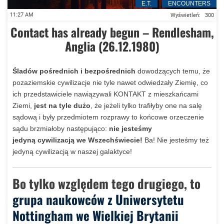
E.T.
ENCOUNTERS
“Sowieci strzelali do UFO” – sensacyjny dokument CIA podbija in
11:27 AM
Wyświetleń:
300
Contact has already begun – Rendlesham,
Anglia (26.12.1980)
Śladów pośrednich i bezpośrednich
dowodzących temu, że
pozaziemskie cywilizacje nie tyle nawet odwiedzały Ziemię, co
ich przedstawiciele nawiązywali KONTAKT z mieszkańcami
Ziemi,
jest na tyle dużo
, że jeżeli tylko trafiłyby one na salę
sądową i były przedmiotem rozprawy to końcowe orzeczenie
sądu brzmiałoby następująco:
nie jesteśmy
jedyną cywilizacją we Wszechświecie!
Ba! Nie jesteśmy też
jedyną cywilizacją w naszej galaktyce!
Bo tylko względem tego drugiego, to
grupa naukowców z Uniwersytetu
Nottingham we Wielkiej Brytanii