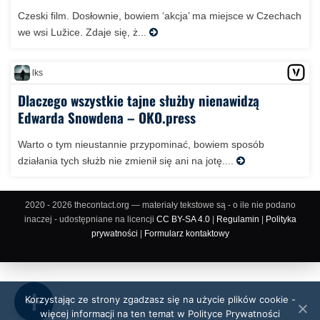
Czeski film. Dosłownie, bowiem ‘akcja’ ma miejsce w Czechach
we wsi Lužice. Zdaje się, ż...
lks
Dlaczego wszystkie tajne służby nienawidzą
Edwarda Snowdena – OKO.press
Warto o tym nieustannie przypominać, bowiem sposób
działania tych służb nie zmienił się ani na jotę....
2020 - 2026 thecontact.org — materiały tekstowe są - o ile nie podano
inaczej - udostępniane na licencji
CC BY-SA 4.0
|
Regulamin
|
Polityka
prywatności
|
Formularz kontaktowy
Korzystając ze strony zgadzasz się na użycie plików cookie -
więcej informacji na ten temat w Polityce Prywatności