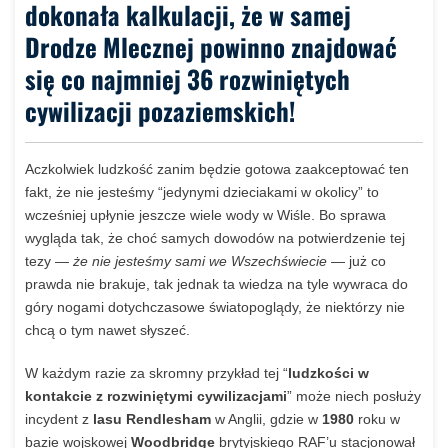
dokonała kalkulacji, że w samej
Drodze Mlecznej powinno znajdować
się co najmniej 36 rozwiniętych
cywilizacji pozaziemskich!
Aczkolwiek ludzkość zanim będzie gotowa zaakceptować ten
fakt, że nie jesteśmy “jedynymi dzieciakami w okolicy” to
wcześniej upłynie jeszcze wiele wody w Wiśle. Bo sprawa
wygląda tak, że choć samych dowodów na potwierdzenie tej
tezy —
że nie jesteśmy sami we Wszechświecie
— już co
prawda nie brakuje, tak jednak ta wiedza na tyle wywraca do
góry nogami dotychczasowe światopoglądy, że niektórzy nie
chcą o tym nawet słyszeć.
W każdym razie za skromny przykład tej “
ludzkości w
kontakcie z rozwiniętymi cywilizacjami
” może niech posłuży
incydent z
lasu Rendlesham
w Anglii, gdzie w
1980
roku w
bazie wojskowej
Woodbridge
brytyjskiego RAF’u stacjonował