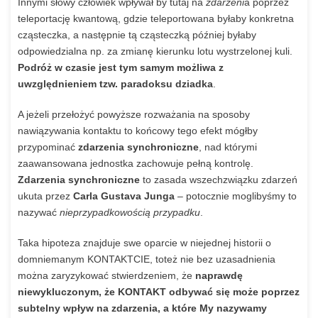
Innymi słowy człowiek wpływał by tutaj na
zdarzeni
a poprzez
teleportację kwantową, gdzie teleportowana byłaby konkretna
cząsteczka, a następnie tą cząsteczką później byłaby
odpowiedzialna np. za zmianę kierunku lotu wystrzelonej kuli.
Podróż w czasie jest tym samym możliwa z
uwzględnieniem tzw. paradoksu dziadka
.
A jeżeli przełożyć powyższe rozważania na sposoby
nawiązywania kontaktu to końcowy tego efekt mógłby
przypominać
zdarzenia synchroniczne
, nad którymi
zaawansowana jednostka zachowuje pełną kontrolę.
Zdarzenia synchroniczne
to zasada wszechzwiązku zdarzeń
ukuta przez
Carla Gustava Junga
– potocznie moglibyśmy to
nazywać
nieprzypadkowością przypadku
.
Taka hipoteza znajduje swe oparcie w niejednej historii o
domniemanym KONTAKTCIE, toteż nie bez uzasadnienia
można zaryzykować stwierdzeniem, że
naprawdę
niewykluczonym, że KONTAKT odbywać się może poprzez
subtelny wpływ na zdarzenia, a które My nazywamy