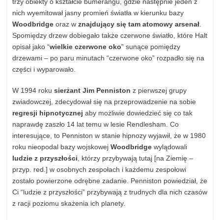
trzy obiekty o kształcie bumerangu, gdzie następnie jeden z
nich wyemitował jasny promień światła w kierunku bazy
Woodbridge
oraz w
znajdujący się tam atomowy arsenał
.
Spomiędzy drzew dobiegało także czerwone światło, które Halt
opisał jako “
wielkie czerwone oko
” sunące pomiędzy
drzewami – po paru minutach “czerwone oko” rozpadło się na
części i wyparowało.
W 1994 roku
sierżant
Jim Penniston
z pierwszej grupy
zwiadowczej, zdecydował się na przeprowadzenie na sobie
regresji hipnotycznej
aby możliwie dowiedzieć się co tak
naprawdę zaszło 14 lat temu w lesie Rendlesham. Co
interesujące, to Penniston w stanie hipnozy wyjawił, że w 1980
roku nieopodal bazy wojskowej
Woodbridge
wylądowali
ludzie z przyszłości
, którzy przybywają tutaj [na Ziemię –
przyp. red.] w osobnych zespołach i każdemu zespołowi
zostało powierzone odrębne zadanie. Penniston powiedział, że
Ci “ludzie z przyszłości” przybywają z trudnych dla nich czasów
z racji poziomu skażenia ich planety.