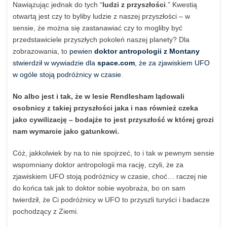
Nawiązując jednak do tych “
ludzi z przyszłości
.” Kwestią
otwartą jest czy to byliby ludzie z naszej przyszłości – w
sensie, że można się zastanawiać czy to mogliby być
przedstawiciele przyszłych pokoleń naszej planety? Dla
zobrazowania, to
pewien
doktor antropologii z Montany
stwierdził w wywiadzie dla
space.com
, że za zjawiskiem UFO
w ogóle stoją podróżnicy w czasie
.
No albo jest i tak, że w lesie Rendlesham lądowali
osobnicy z takiej przyszłości jaka i nas również czeka
jako cywilizację – bodajże to jest przyszłość w której grozi
nam wymarcie jako gatunkowi.
Cóż, jakkolwiek by na to nie spojrzeć, to i tak w pewnym sensie
wspomniany doktor antropologii ma rację, czyli, że za
zjawiskiem UFO stoją podróżnicy w czasie, choć… raczej nie
do końca tak jak to doktor sobie wyobraża, bo on sam
twierdził, że Ci podróżnicy w UFO to przyszli turyści i badacze
pochodzący z Ziemi.