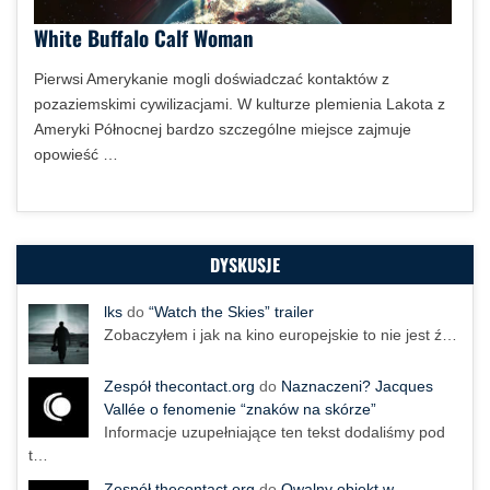
White Buffalo Calf Woman
Pierwsi Amerykanie mogli doświadczać kontaktów z
pozaziemskimi cywilizacjami. W kulturze plemienia Lakota z
Ameryki Północnej bardzo szczególne miejsce zajmuje
opowieść …
DYSKUSJE
lks
do
“Watch the Skies” trailer
Zobaczyłem i jak na kino europejskie to nie jest ź…
Zespół thecontact.org
do
Naznaczeni? Jacques
Vallée o fenomenie “znaków na skórze”
Informacje uzupełniające ten tekst dodaliśmy pod
t…
Zespół thecontact.org
do
Owalny obiekt w