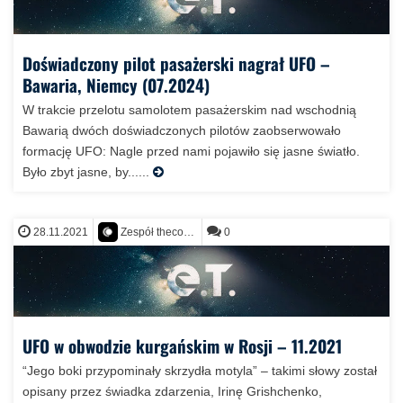
Doświadczony pilot pasażerski nagrał UFO –
Bawaria, Niemcy (07.2024)
W trakcie przelotu samolotem pasażerskim nad wschodnią
Bawarią dwóch doświadczonych pilotów zaobserwowało
formację UFO: Nagle przed nami pojawiło się jasne światło.
Było zbyt jasne, by......
28.11.2021
0
Zespół thecontact.org
UFO w obwodzie kurgańskim w Rosji – 11.2021
“Jego boki przypominały skrzydła motyla” – takimi słowy został
opisany przez świadka zdarzenia, Irinę Grishchenko,