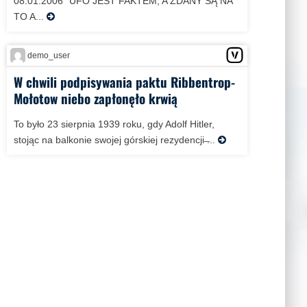
08.01.2006 “UFO JEST FAKTEM, A ZDANY SĄ NA
TO A...
demo_user
W chwili podpisywania paktu Ribbentrop-
Mołotow niebo zapłonęło krwią
To było 23 sierpnia 1939 roku, gdy Adolf Hitler,
stojąc na balkonie swojej górskiej rezydencji ̶...