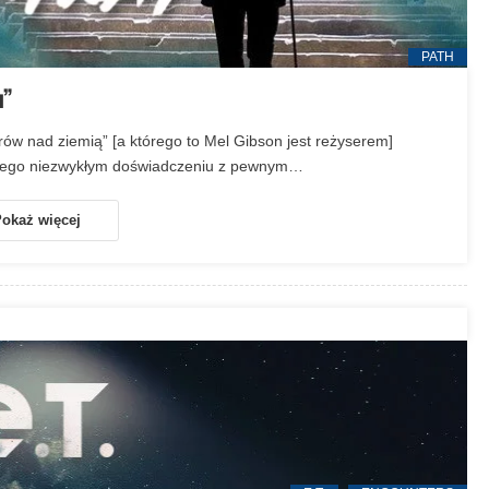
PATH
u”
rów nad ziemią” [a którego to Mel Gibson jest reżyserem]
o jego niezwykłym doświadczeniu z pewnym…
okaż więcej