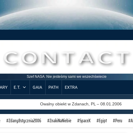
Witamy na
_
po
_
ładz
_
—
]
<
!
_
_
_
ARY
E.T.
GAIA
PATH
EXTRA
Zdarzenie z Kończyc Wielkich, PL – 21.12.1909
Owalny obiekt w Zdanach, PL – 08.01.2006
Bliskie Spotkanie we wschodnich Niemczech?
e
#Zdany8stycznia2006
#ZnakiNaNiebie
#SpaceX
#Egipt
#Peru
#A
Środowicze