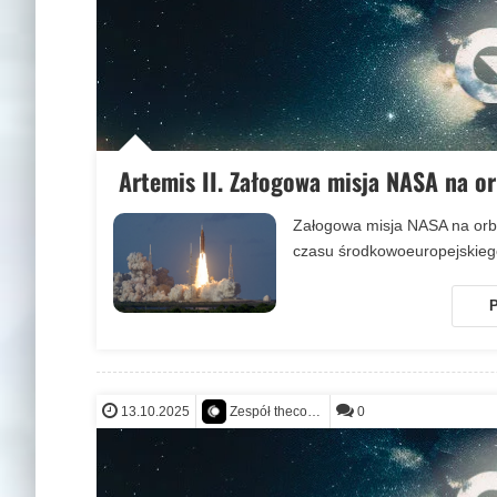
Artemis II. Załogowa misja NASA na or
Załogowa misja NASA na orbit
czasu środkowoeuropejskieg
P
13.10.2025
0
Zespół thecontact.org