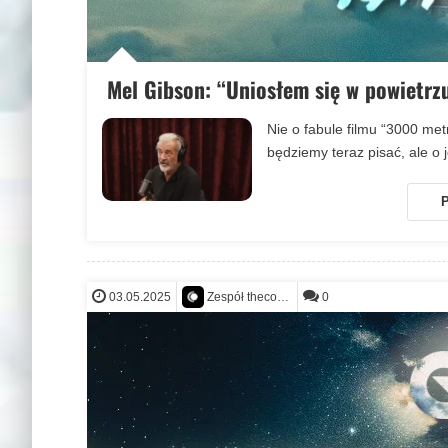
Mel Gibson: “Uniosłem się w powietrz
Nie o fabule filmu “3000 met
będziemy teraz pisać, ale 
P
03.05.2025
0
Zespół thecontact.org