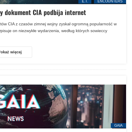
E.T.
ENCOUNTERS
ny dokument CIA podbija internet
tów CIA z czasów zimnej wojny zyskał ogromną popularność w
isuje on niezwykłe wydarzenia, według których sowieccy
okaż więcej
GAIA