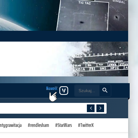
Search Button
Search
Nowość
for:
ntygrawitacja
#rendlesham
#StarWars
#TwitterX