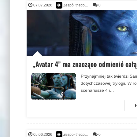
07.07.2026
0
Zespół thecontact.org
E.T.
E.T.
SIGHTINGS
E.T.
SIGHTINGS
„Avatar 4” ma znacząco odmienić całą
Przynajmniej tak twierdzi Sa
dotychczasowej trylogii. W r
scenariusze 4 i…
P
05.06.2026
0
Zespół thecontact.org