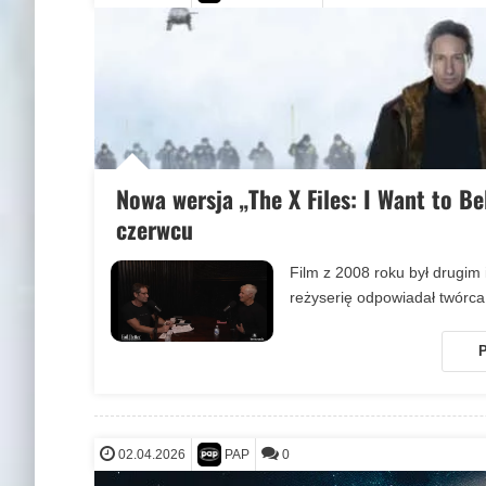
Nowa wersja „The X Files: I Want to B
czerwcu
Film z 2008 roku był drugim
reżyserię odpowiadał twórca
P
02.04.2026
0
PAP