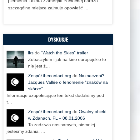
plemienia Lakota z Ameryki Północnej bardzo
szczególne miejsce zajmuje opowieść …
DYSKUSJE
lks
do
“Watch the Skies” trailer
Zobaczyłem i jak na kino europejskie to
nie jest ź…
Zespół thecontact.org
do
Naznaczeni?
Jacques Vallée o fenomenie “znaków na
skórze”
Informacje uzupełniające ten tekst dodaliśmy pod
t…
Zespół thecontact.org
do
Owalny obiekt
w Zdanach, PL – 08.01.2006
To zadziwia nas samych, niemniej
jesteśmy zdania, …