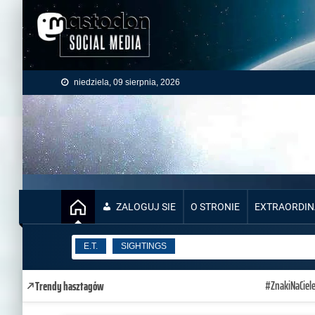
Skip to content
niedziela, 09 sierpnia, 2026
ZALOGUJ SIE
O STRONIE
EXTRAORDIN
E.T.
SIGHTINGS
E.T.
SIGHTINGS
E.T.
SIGHTINGS
#ZnakiNaCiel
Trendy hasztagów
PATH