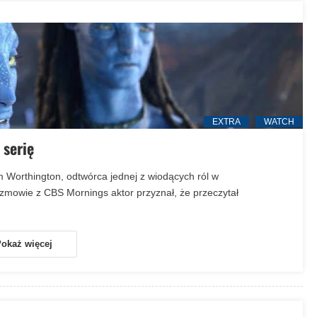
Obcy żyją wśród nas, twierdzą naukowcy z Harvardu
Zdarzenie z Kończyc Wielkich, PL – 21.12.1909
Owalny obiekt w Zdanach, PL – 08.01.2006
EXTRA
WATCH
 serię
m Worthington, odtwórca jednej z wiodących ról w
ozmowie z CBS Mornings aktor przyznał, że przeczytał
okaż więcej