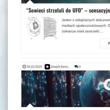
“Sowieci strzelali do UFO” – sensacyj
Jeden z odtajnionych dokumen
mediach społecznościowych. Op
żołnierze mieli zestrzelić…
P
30.03.2025
0
Zespół thecontact.org