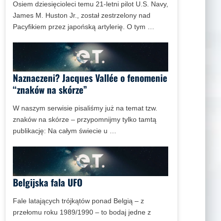
Osiem dziesięcioleci temu 21-letni pilot U.S. Navy,
James M. Huston Jr., został zestrzelony nad
Pacyfikiem przez japońską artylerię. O tym …
Naznaczeni? Jacques Vallée o fenomenie
“znaków na skórze”
W naszym serwisie pisaliśmy już na temat tzw.
znaków na skórze – przypomnijmy tylko tamtą
publikację: Na całym świecie u …
Belgijska fala UFO
Fale latających trójkątów ponad Belgią – z
przełomu roku 1989/1990 – to bodaj jedne z