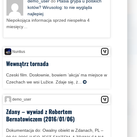
demo_user
do
Ptasia grypa u polskich
kotów? Wirusolog: to nie wygląda
najlepiej
Niepokojąca informacja sprzed niespełna 4
miesięcy…
Nuntius
Wewnątrz tornada
Czeski film. Dosłownie, bowiem ‘akcja’ ma miejsce w
Czechach we wsi Lužice. Zdaje się, ż...
demo_user
Zdany – wywiad z Robertem
Bernatowiczem (2016/01/06)
Dokumentacja do: Owalny obiekt w Zdanach, PL –