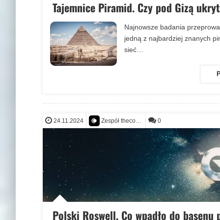
Tajemnice Piramid. Czy pod Gizą ukryt
Najnowsze badania przeprowad
jedną z najbardziej znanych p
sieć…
P
24.11.2024
0
Zespół thecontact.org
Polski Roswell. Co wpadło do basenu