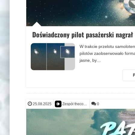
Doświadczony pilot pasażerski nagrał
W trakcie przelotu samolot
pilotów zaobserwowało formac
jasne, by…
P
25.08.2025
0
Zespół thecontact.org