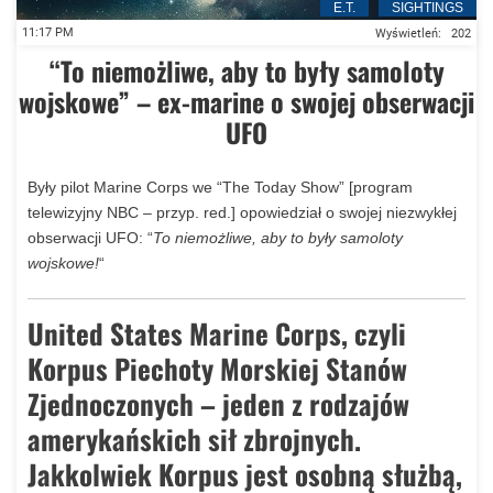
E.T.
SIGHTINGS
Doświadczony pilot pasażerski nagrał UFO – Bawaria, Niemcy (
11:17 PM
Wyświetleń:
202
“To niemożliwe, aby to były samoloty
wojskowe” – ex-marine o swojej obserwacji
UFO
Były pilot Marine Corps we “The Today Show” [program
telewizyjny NBC – przyp. red.] opowiedział o swojej niezwykłej
obserwacji UFO: “
To niemożliwe, aby to były samoloty
wojskowe!
“
United States Marine Corps, czyli
Korpus Piechoty Morskiej Stanów
Zjednoczonych – jeden z rodzajów
amerykańskich sił zbrojnych.
Jakkolwiek Korpus jest osobną służbą,