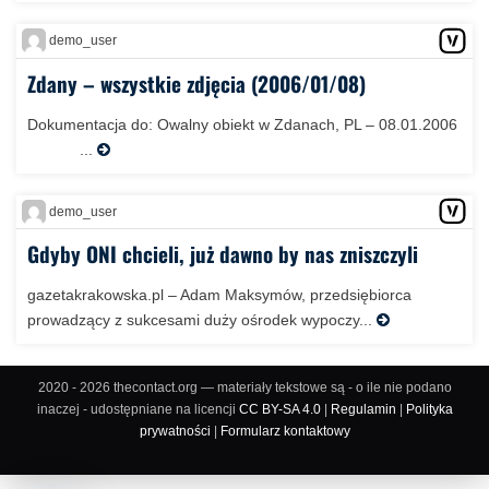
demo_user
Zdany – wszystkie zdjęcia (2006/01/08)
Dokumentacja do: Owalny obiekt w Zdanach, PL – 08.01.2006
...
demo_user
Gdyby ONI chcieli, już dawno by nas zniszczyli
gazetakrakowska.pl – Adam Maksymów, przedsiębiorca
prowadzący z sukcesami duży ośrodek wypoczy...
2020 - 2026 thecontact.org — materiały tekstowe są - o ile nie podano
inaczej - udostępniane na licencji
CC BY-SA 4.0
|
Regulamin
|
Polityka
prywatności
|
Formularz kontaktowy