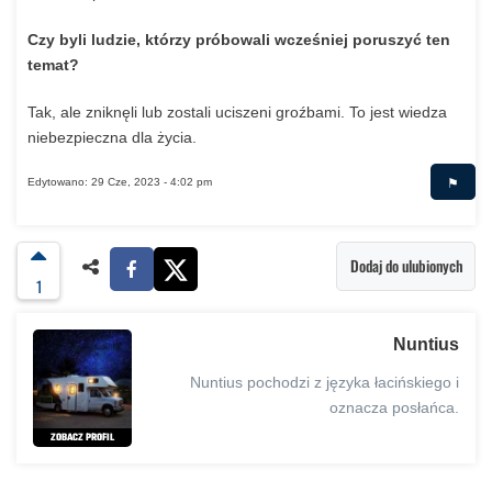
Czy byli ludzie, którzy próbowali wcześniej poruszyć ten
temat?
Tak,
ale
zniknęli
lub
zostali
uciszeni
groźbami.
To
jest
wiedza
niebezpieczna
dla
życia.
⚑
Edytowano: 29 Cze, 2023 - 4:02 pm
Dodaj do ulubionych
1
Nuntius
Nuntius pochodzi z języka łacińskiego i
oznacza posłańca.
ZOBACZ PROFIL