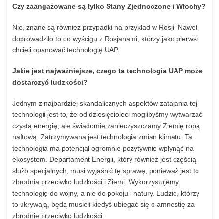
Czy zaangażowane są tylko Stany Zjednoczone i Włochy?
Nie,
znane
są
również
przypadki
na
przykład
w
Rosji.
Nawet
doprowadziło
to
do
wyścigu
z
Rosjanami,
którzy
jako
pierwsi
chcieli
opanować
technologię
UAP.
Jakie jest najważniejsze, czego ta technologia UAP może
dostarczyć ludzkości?
Jednym
z
najbardziej
skandalicznych
aspektów
zatajania
tej
technologii
jest
to,
że
od
dziesięcioleci
moglibyśmy
wytwarzać
czystą
energię,
ale
świadomie
zanieczyszczamy
Ziemię
ropą
naftową.
Zatrzymywana
jest
technologia
zmian
klimatu.
Ta
technologia
ma
potencjał
ogromnie
pozytywnie
wpłynąć
na
ekosystem.
Departament
Energii,
który
również
jest
częścią
służb
specjalnych,
musi
wyjaśnić
tę
sprawę,
ponieważ
jest
to
zbrodnia
przeciwko
ludzkości
i
Ziemi.
Wykorzystujemy
technologię
do
wojny,
a
nie
do
pokoju
i
natury.
Ludzie,
którzy
to
ukrywają,
będą
musieli
kiedyś
ubiegać
się
o
amnestię
za
zbrodnie
przeciwko
ludzkości.