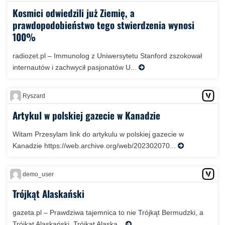
Kosmici odwiedzili już Ziemię, a
prawdopodobieństwo tego stwierdzenia wynosi
100%
radiozet.pl – Immunolog z Uniwersytetu Stanford zszokował
internautów i zachwycił pasjonatów U...
Ryszard
Artykul w polskiej gazecie w Kanadzie
Witam Przesylam link do artykulu w polskiej gazecie w
Kanadzie https://web.archive.org/web/202302070...
demo_user
Trójkąt Alaskański
gazeta.pl – Prawdziwa tajemnica to nie Trójkąt Bermudzki, a
Trójkąt Alaskański. Trójkąt Alaska...