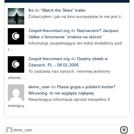
lks
do
“Watch the Skies” trailer
Zobaczyłem i jak na kino europejskie to nie jest ź…
Zespół thecontact.org
do
Naznaczeni? Jacques
Vallée o fenomenie “znaków na skórze”
Informacje uzupełniające ten tekst dodaliśmy pod
t…
Zespół thecontact.org
do
Owalny obiekt w
Zdanach, PL – 08.01.2006
To zadziwia nas samych, niemniej jesteśmy
zdania, …
demo_user
do
Ptasia grypa u polskich kotów?
Wirusolog: to nie wygląda najlepiej
Niepokojąca informacja sprzed niespełna 4
miesięcy…
demo_user