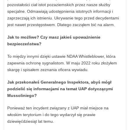
pozostałości
ciał
istot
pozaziemskich
przez
nasze
służby
specjalne.
Odmawiają
udostępnienia
istotnych
informacji
i
zaprzeczają
ich
istnieniu.
Ukrywanie
tego
przed
decydentami
jest
nawet
przestępstwem.
Dlatego
zacząłem
bić
na
alarm.
Jak to możliwe? Czy masz jakieś upoważnienie
bezpieczeństwa?
To
między
innymi
dzięki
ustawie
NDAA
Whistleblower,
która
zapewnia
ochronę
sygnalistom.
W
maju
2022
roku
złożyłem
skargę
i
spisałem
zeznania
oficera
wywiadu.
Jak przekonałeś Generalnego Inspektora, abyś mógł
podzielić się informacjami na temat UAP dotyczącymi
Mussoliniego?
Ponieważ
ten
incydent
związany
z
UAP
miał
miejsce
na
włoskim
terytorium
i
do
tego
wydarzył
się
prawie
dziewięćdziesiąt
lat
temu.