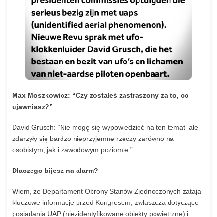
Max Moszkowicz: “Czy zostałeś zastraszony za to, co
ujawniasz?”
David
Grusch:
“Nie
mogę
się
wypowiedzieć
na
ten
temat,
ale
zdarzyły
się
bardzo
nieprzyjemne
rzeczy
zarówno
na
osobistym,
jak
i
zawodowym
poziomie.”
Dlaczego bijesz na alarm?
Wiem,
że
Departament
Obrony
Stanów
Zjednoczonych
zataja
kluczowe
informacje
przed
Kongresem,
zwłaszcza
dotyczące
posiadania
UAP
(niezidentyfikowane
obiekty
powietrzne)
i