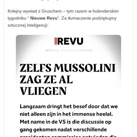
Lekcja przetrwania
Kolejny
wywiad
z
Gruschem
–
tym
razem
w
holenderskim
tygodniku
“
Nieuwe Revu
“.
Za
tłumaczenie
podziękujmy
sztucznej
inteligencji: