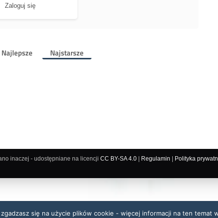
Zaloguj się
Najlepsze
Najstarsze
ano inaczej - udostępniane na licencji
CC BY-SA 4.0
|
Regulamin
|
Polityka prywatn
 zgadzasz się na użycie plików cookie - więcej informacji na ten temat 