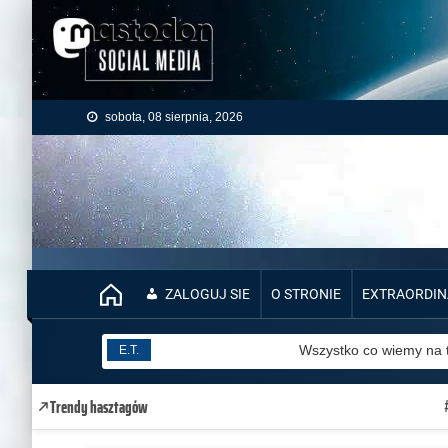
Skip to content
sobota, 08 sierpnia, 2026
ZALOGUJ SIE
O STRONIE
EXTRAORDIN
E.T.
Wszystko co wiemy na 
E.T.
E.T.
Trendy hasztagów
E.T.
SIGHTINGS