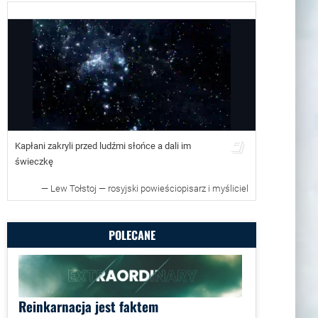
dzie dla mylondon.news
Kapłani zakryli przed ludźmi słońce a dali im
świeczkę
—
Lew Tołstoj — rosyjski powieściopisarz i myśliciel
POLECANE
Reinkarnacja jest faktem