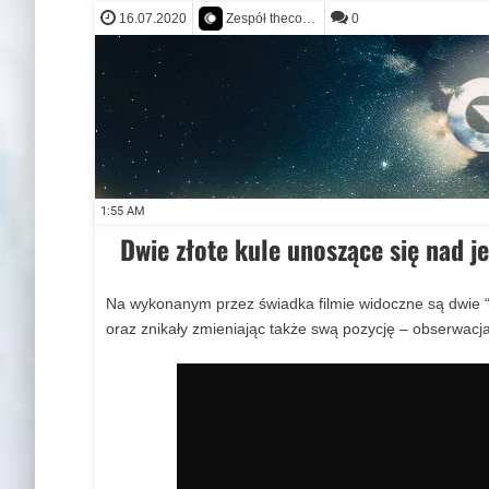
16.07.2020
0
Zespół thecontact.org
GAIA
E.T.
Wszystko co wiemy na 
E.T.
1:55 AM
Dwie złote kule unoszące się nad j
Na wykonanym przez świadka filmie widoczne są dwie “zł
oraz znikały zmieniając także swą pozycję – obserwac