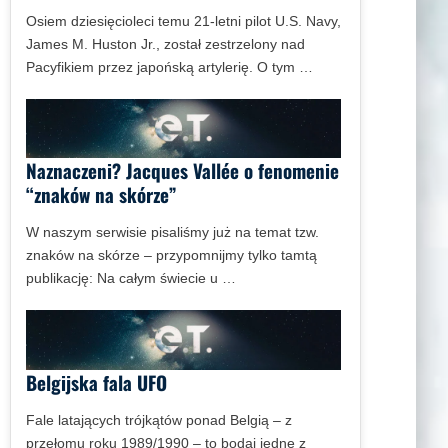
Osiem dziesięcioleci temu 21-letni pilot U.S. Navy,
James M. Huston Jr., został zestrzelony nad
Pacyfikiem przez japońską artylerię. O tym …
Naznaczeni? Jacques Vallée o fenomenie
“znaków na skórze”
W naszym serwisie pisaliśmy już na temat tzw.
znaków na skórze – przypomnijmy tylko tamtą
publikację: Na całym świecie u …
Belgijska fala UFO
Fale latających trójkątów ponad Belgią – z
przełomu roku 1989/1990 – to bodaj jedne z