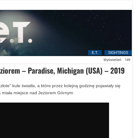
Tajemnice Piramid. Czy pod Gizą ukryte jest starożytne miasto?
Człowiek powraca na Księżyc
temat Świąt jest błędne – mówi znany badacz fenomenu UFO w wywia
E.T.
SIGHTINGS
Wyświetleń:
149
eziorem – Paradise, Michigan (USA) – 2019
ote” kule światła, a które przez kolejną godzinę pojawiały się
ja miała miejsce nad Jeziorem Górnym: