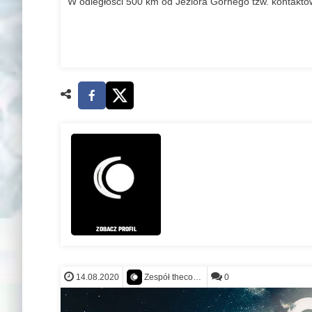
W odległości 500 km od Jeziora Górnego tzw. kontakt
ZOBACZ PROFIL
14.08.2020
0
Zespół thecontact.org