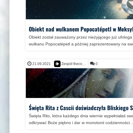
Obiekt nad wulkanem Popocatépetl w Meksy
Obiekt został zauważony przez nieżyjącego już ufologa
wulkanu Popocatépetl a później zaprezentowany na swoi
21.09.2021
0
Zespół thecontact.org
Święta Rita z Cascii doświadczyła Bliskiego 
Święta Rito, która każdego dnia wiernie wypełniałaś sw
odkrywać Boże piękno i dar w monotonii codzienności....