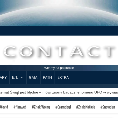
-
zta N
_
\
a pN
/
_
adzie
_
!
+
}
=
!
>
}
wsze
<
h
<
_
_
}
ARY
E.T.
GAIA
PATH
EXTRA
Człowiek powraca na Księżyc
temat Świąt jest błędne – mówi znany badacz fenomenu UFO w wywia
Obcy są na Ziemi od dawna
#Covid
#filmweb
#ZnakiWojny
#Czarnobyl
#ZnakiNaCiele
#Snowden
Metaliczny obiekt ponad Kolumbią. Czy to faktycznie najlepsze n