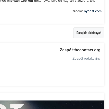
owiec
Michael Lee Hill
dokonywał swoich nagrań z Jeziora Erie
.
źródło:
nypost.com
Dodaj do ulubionych
Zespół thecontact.org
Zespół redakcyjny