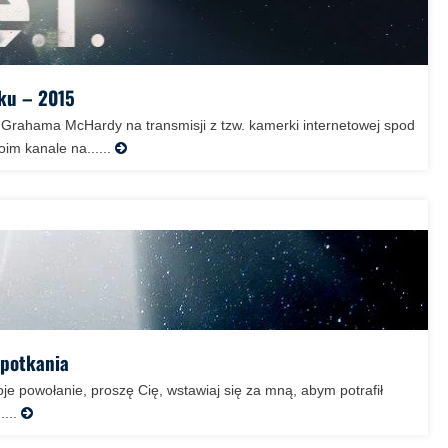
ku – 2015
 Grahama McHardy na transmisji z tzw. kamerki internetowej spod
m kanale na......
Spotkania
oje powołanie, proszę Cię, wstawiaj się za mną, abym potrafił
...