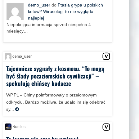
demo_user
do
Ptasia grypa u polskich
kotów? Wirusolog: to nie wygląda
najlepiej
Niepokojąca informacja sprzed niespełna 4
miesięcy…
demo_user
Tajemnicze sygnały z kosmosu. “To mogą
być ślady pozaziemskich cywilizacji” –
spekulują chińscy badacze
WP.PL – Chiny poinformowały o przełomowym
odkryciu. Bardzo możliwe, że udało im się odebrać
sy...
Nuntius
To jeszcze nie czas by umierać