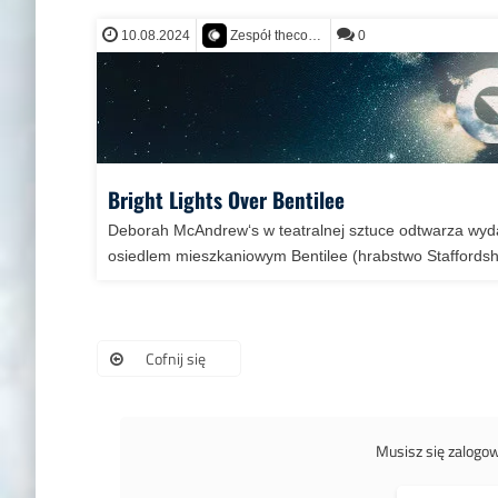
10.08.2024
0
Zespół thecontact.org
Bright Lights Over Bentilee
Deborah McAndrew‘s w teatralnej sztuce odtwarza wyd
osiedlem mieszkaniowym Bentilee (hrabstwo Staffordshir
Cofnij się
Musisz się zalogo