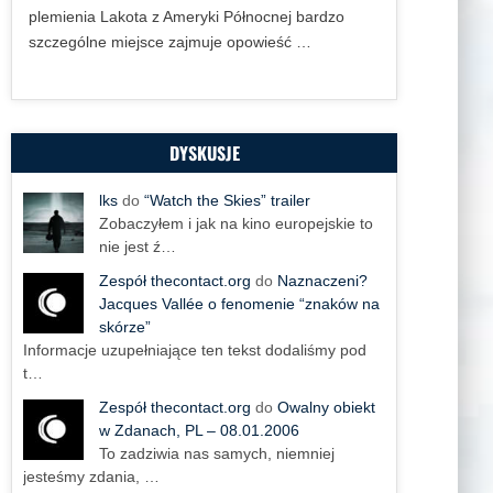
plemienia Lakota z Ameryki Północnej bardzo
szczególne miejsce zajmuje opowieść …
DYSKUSJE
lks
do
“Watch the Skies” trailer
Zobaczyłem i jak na kino europejskie to
nie jest ź…
Zespół thecontact.org
do
Naznaczeni?
Jacques Vallée o fenomenie “znaków na
skórze”
Informacje uzupełniające ten tekst dodaliśmy pod
t…
Zespół thecontact.org
do
Owalny obiekt
w Zdanach, PL – 08.01.2006
To zadziwia nas samych, niemniej
jesteśmy zdania, …