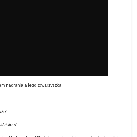
m nagrania a jego towarzyszką:
uże
“
widziałem
“