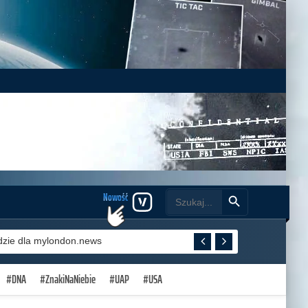
Search Button
Search
Nowość
for:
dzie dla mylondon.news
#DNA
#ZnakiNaNiebie
#UAP
#USA
agranie UFO?