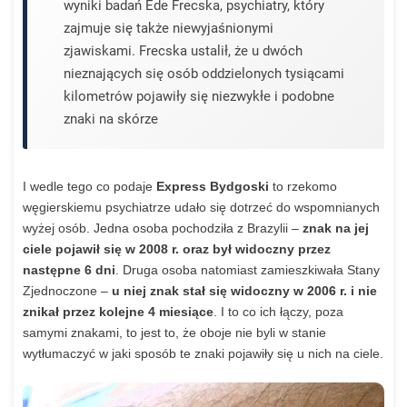
wyniki badań Ede Frecska, psychiatry, który
zajmuje się także niewyjaśnionymi
zjawiskami. Frecska ustalił, że u dwóch
nieznających się osób oddzielonych tysiącami
kilometrów pojawiły się niezwykłe i podobne
znaki na skórze
I wedle tego co podaje
Express Bydgoski
to rzekomo
węgierskiemu psychiatrze udało się dotrzeć do wspomnianych
wyżej osób. Jedna osoba pochodziła z Brazylii –
znak na jej
ciele pojawił się w 2008 r. oraz był widoczny przez
następne 6 dni
. Druga osoba natomiast zamieszkiwała Stany
Zjednoczone –
u niej znak stał się widoczny w 2006 r. i nie
znikał przez kolejne 4 miesiące
. I to co ich łączy, poza
samymi znakami, to jest to, że oboje nie byli w stanie
wytłumaczyć w jaki sposób te znaki pojawiły się u nich na ciele.