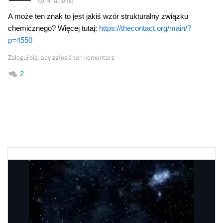
4 lat temu
A może ten znak to jest jakiś wzór strukturalny związku
chemicznego? Więcej tutaj:
https://thecontact.org/main/?
p=4550
Zaloguj się, aby zgłosić ten komentarz
2