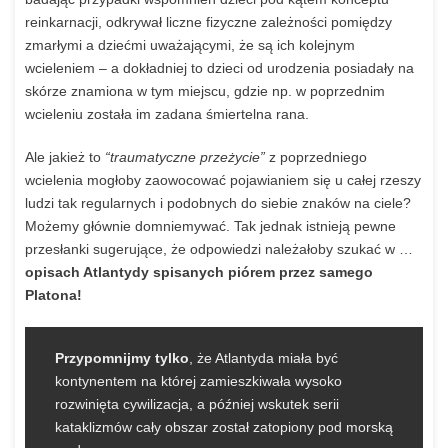
reinkarnacji, odkrywał liczne fizyczne zależności pomiędzy
zmarłymi a dziećmi uważającymi, że są ich kolejnym
wcieleniem – a dokładniej to dzieci od urodzenia posiadały na
skórze znamiona w tym miejscu, gdzie np. w poprzednim
wcieleniu została im zadana śmiertelna rana.
Ale jakież to
“traumatyczne przeżycie”
z poprzedniego
wcielenia mogłoby zaowocować pojawianiem się u całej rzeszy
ludzi tak regularnych i podobnych do siebie znaków na ciele?
Możemy głównie domniemywać. Tak jednak istnieją pewne
przesłanki sugerujące, że odpowiedzi należałoby szukać w …
opisach Atlantydy spisanych piórem przez samego
Platona!
Przypomnijmy tylko
, że Atlantyda miała być
kontynentem na której zamieszkiwała wysoko
rozwinięta cywilizacja, a później wskutek serii
kataklizmów cały obszar został zatopiony pod morską