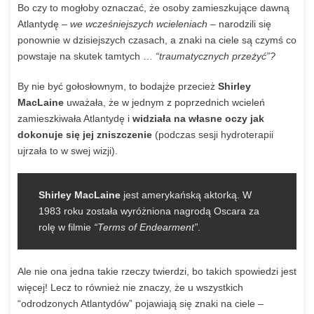
Bo czy to mogłoby oznaczać, że osoby zamieszkujące dawną
Atlantydę –
we wcześniejszych wcieleniach
– narodzili się
ponownie w dzisiejszych czasach, a znaki na ciele są czymś co
powstaje na skutek tamtych …
“traumatycznych przeżyć”?
By nie być gołosłownym, to bodajże przecież
Shirley
MacLaine
uważała, że w jednym z poprzednich wcieleń
zamieszkiwała Atlantydę i
widziała na własne oczy jak
dokonuje się jej zniszczenie
(podczas sesji hydroterapii
ujrzała to w swej wizji).
Shirley MacLaine
jest amerykańską aktorką. W
1983 roku została wyróżniona nagrodą Oscara za
rolę w filmie
“Terms of Endearment”
.
Ale nie ona jedna takie rzeczy twierdzi, bo takich spowiedzi jest
więcej! Lecz to również nie znaczy, że u wszystkich
“odrodzonych Atlantydów” pojawiają się znaki na ciele –