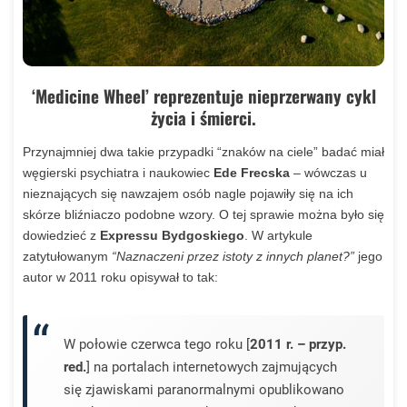
‘Medicine Wheel’ reprezentuje nieprzerwany cykl
życia i śmierci.
Przynajmniej dwa takie przypadki “znaków na ciele” badać miał
węgierski psychiatra i naukowiec
Ede Frecska
– wówczas u
nieznających się nawzajem osób nagle pojawiły się na ich
skórze bliźniaczo podobne wzory. O tej sprawie można było się
dowiedzieć z
Expressu Bydgoskiego
. W artykule
zatytułowanym
“Naznaczeni przez istoty z innych planet?”
jego
autor w 2011 roku
opisywał to tak:
W połowie czerwca tego roku [
2011 r. – przyp.
red.
] na portalach internetowych zajmujących
się zjawiskami paranormalnymi opublikowano