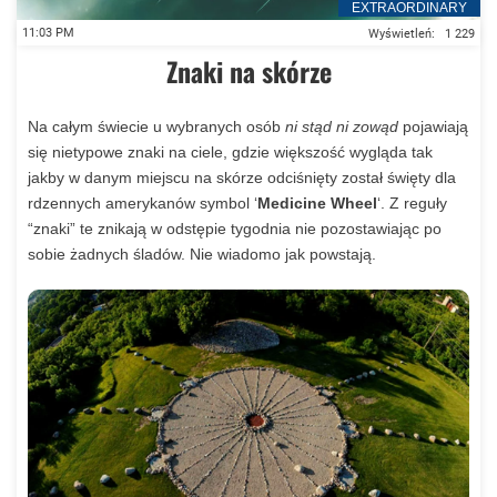
EXTRAORDINARY
Bliskie Spotkanie we wschodnich Niemczech?
11:03 PM
Wyświetleń:
1 229
Znaki na skórze
Na całym świecie u wybranych osób
ni stąd ni zowąd
pojawiają
się nietypowe znaki na ciele, gdzie większość wygląda tak
jakby w danym miejscu na skórze odciśnięty został święty dla
rdzennych amerykanów symbol ‘
Medicine Wheel
‘. Z reguły
“znaki” te znikają w odstępie tygodnia nie pozostawiając po
sobie żadnych śladów. Nie wiadomo jak powstają.