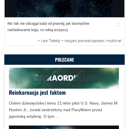
Nic tak nie odciąga ludzi od prawdy, jak bezmyślne
naśladowanie tego, co robią wszyscy
—
Lew Tołstoj — rosyjski powieściopisarz i myśliciel
POLECANE
Reinkarnacja jest faktem
Osiem dziesięcioleci temu 21-letni pilot U.S. Navy, James M.
Huston Jr., został zestrzelony nad Pacyfikiem przez
japońską artylerię. O tym …