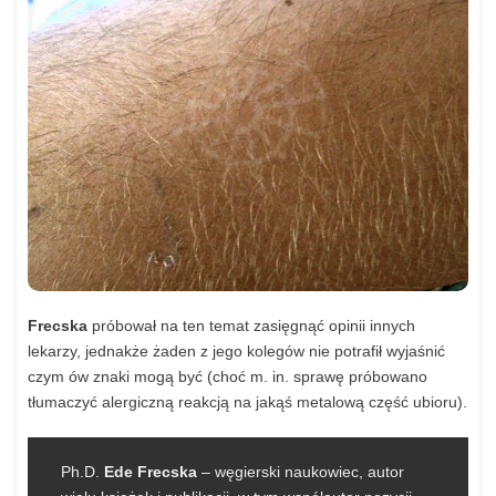
Frecska
próbował na ten temat zasięgnąć opinii innych
lekarzy, jednakże żaden z jego kolegów nie potrafił wyjaśnić
czym ów znaki mogą być (choć m. in. sprawę próbowano
tłumaczyć alergiczną reakcją na jakąś metalową część ubioru).
Ph.D.
Ede Frecska
– węgierski naukowiec, autor