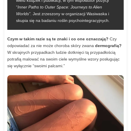
wielu książek i publikacji, w tym współautor pozycji
“
Inner Paths to Outer Space: Journeys to Alien
Worlds”.
Jest zrzeszony w organizacji Wasiwaska i
skupia się na badaniu roślin psychointegracyjnych.
Czym w takim razie są te znaki i co one oznaczają?
Czy
odpowiadać za nie może choroba skóry zwana
dermografią?
W skrajnych przypadkach ludzie dotknięci tą przypadłością
potrafią malować na swoim ciele wymyślne wzory posługując
się wyłącznie “swoimi palcami.”