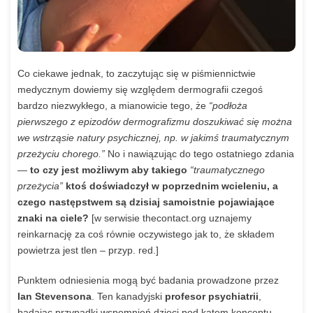
Co ciekawe jednak, to zaczytując się w piśmiennictwie
medycznym dowiemy się względem dermografii czegoś
bardzo niezwykłego, a mianowicie tego, że
“podłoża
pierwszego z epizodów dermografizmu doszukiwać się można
we wstrząsie natury psychicznej, np. w jakimś traumatycznym
przeżyciu chorego.”
No i nawiązując do tego ostatniego zdania
—
to czy jest możliwym aby takiego
“traumatycznego
przeżycia”
ktoś doświadczył w poprzednim wcieleniu, a
czego następstwem są dzisiaj samoistnie pojawiające
znaki na ciele?
[w serwisie thecontact.org uznajemy
reinkarnację za coś równie oczywistego jak to, że składem
powietrza jest tlen – przyp. red.]
Punktem odniesienia mogą być badania prowadzone przez
Ian Stevensona
. Ten kanadyjski
profesor psychiatrii
,
badając przypadki wspomnień dzieci pod kątem konceptu