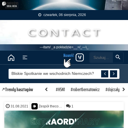
Skip to content
czwartek, 06 sierpnia, 2026
Witamy na pokładzie
Search Button
Search
Nowość
Menu
for:
Doświadczony pilot pasażerski nagrał UFO – Bawaria, Niemcy (
Bliskie Spotkanie we wschodnich Niemczech?
Cena umierania
#H5N1
#robertbernatowicz
#dojrzałyhumo
Trendy hasztagów
W poszukiwaniu wiary w Milford – New York Times – 1992
31.08.2021
1
Zespół thecontact.org
Doświadczony pilot sfotografował UFO – Morganton w Północnej
Doświadczony pilot pasażerski nagrał UFO – Bawaria, Niemcy (