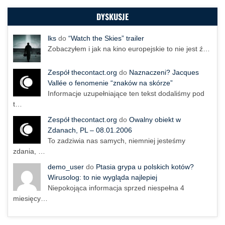
DYSKUSJE
lks
do
“Watch the Skies” trailer
Zobaczyłem i jak na kino europejskie to nie jest ź…
Zespół thecontact.org
do
Naznaczeni? Jacques
Vallée o fenomenie “znaków na skórze”
Informacje uzupełniające ten tekst dodaliśmy pod
t…
Zespół thecontact.org
do
Owalny obiekt w
Zdanach, PL – 08.01.2006
To zadziwia nas samych, niemniej jesteśmy
zdania, …
demo_user
do
Ptasia grypa u polskich kotów?
Wirusolog: to nie wygląda najlepiej
Niepokojąca informacja sprzed niespełna 4
miesięcy…